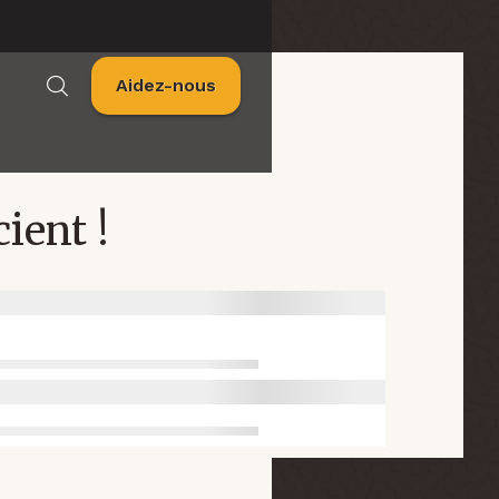
Aidez-nous
ient !