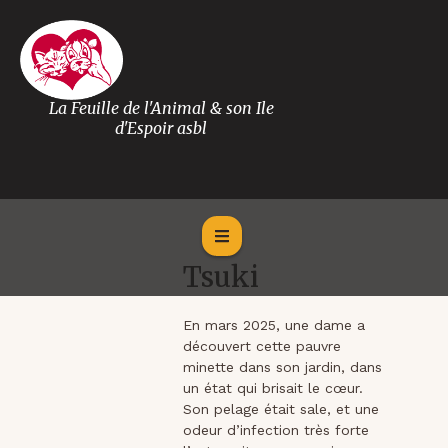
La Feuille de l'Animal & son Ile
d'Espoir asbl
Tsuki
En mars 2025, une dame a
découvert cette pauvre
minette dans son jardin, dans
un état qui brisait le cœur.
Son pelage était sale, et une
odeur d’infection très forte