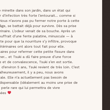
minette dans son jardin, dans un état qui
r d’infection très forte l’entourait… comme si
. Nous n’avons pas pu fermer notre porte à cette
âge, se battait déjà pour survivre. Dès sa prise
naire. L’odeur venait de sa bouche. Après un
ouffrait d’une fente palatine, minuscule — à
te pour que la nourriture s’y infiltre, provoque
érinaires ont alors tout fait pour elle.
saires pour refermer cette petite fissure dans
igner… et Tsuki a dû faire preuve d’une force
e et de convalescence, Tsuki s’en est sortie.
’environ 5 ans, Tsuki revient de très loin. C’est
alheureusement, il y a peu, nous avons
ale. Elle n’a actuellement pas besoin de
indispensable (idéalement au moins une prise de
erle rare qui lui permettra de vivre
nnées