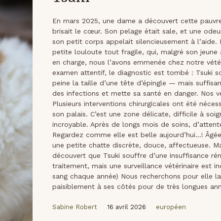
En mars 2025, une dame a découvert cette pauvre 
brisait le cœur. Son pelage était sale, et une odeu
son petit corps appelait silencieusement à l’aide
petite louloute tout fragile, qui, malgré son jeune 
en charge, nous l’avons emmenée chez notre vétéri
examen attentif, le diagnostic est tombé : Tsuki s
peine la taille d’une tête d’épingle — mais suffisan
des infections et mette sa santé en danger. Nos vét
Plusieurs interventions chirurgicales ont été néces
son palais. C’est une zone délicate, difficile à so
incroyable. Après de longs mois de soins, d’attent
Regardez comme elle est belle aujourd’hui…! Âgée d
une petite chatte discrète, douce, affectueuse. M
découvert que Tsuki souffre d’une insuffisance rén
traitement, mais une surveillance vétérinaire est 
sang chaque année) Nous recherchons pour elle la p
paisiblement à ses côtés pour de très longues a
Sabine Robert
16 avril 2026
européen