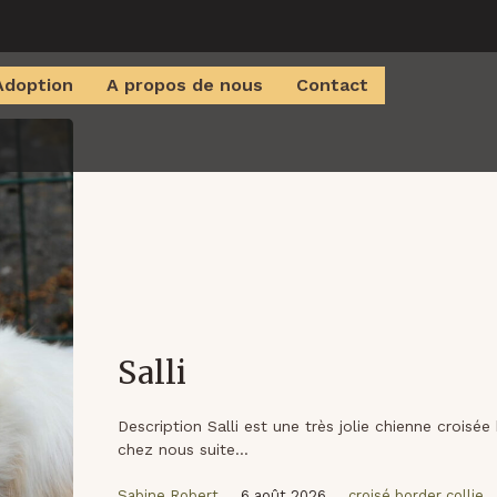
Adoption
A propos de nous
Contact
Salli
Description Salli est une très jolie chienne croisée 
chez nous suite...
Sabine Robert
6 août 2026
croisé border collie