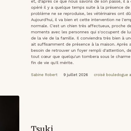
et, d'après ce que nous savons de son passé, il a d
opéré il y a quelque temps suite à la présence de c
problème ne se reproduise, les vétérinaires ont dû 
Aujourd'hui, il va bien et cette intervention ne l'
normale. C'est un chien très affectueux, proche 
moments avec les personnes qui s'occupent de lui.
de la vie de la famille. Il conviendra très bien à u
ait suffisamment de présence à la maison. Après a
besoin de retrouver un foyer rempli d'attention, d
tout cœur que quelqu'un tombera sous le charme de s
fin de vie qu'il mérite.
Sabine Robert
9 juillet 2026
croisé bouledogue a
Tsuki